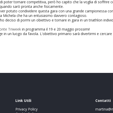
di poter tornare competitiva, però ho capito che la voglia di soffrire c
, quando sarò pronta anche fisicamente.
 e aver potuto condividere questa gara con una grande campionessa c
o a Michela che ha un entusiasmo davvero contagioso.
ho deciso di pormi un obiettivo e tornare in gara in un triathlon individ
onte Triweek
in programma il 19 e 20 maggio prossimi!
 in un luogo da favola. L'obiettivo primario sarà divertirmi e cercare d
Link Utili
Contatti
Privacy Policy
martina@m