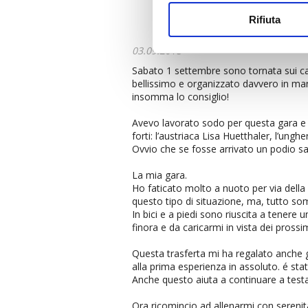
Rifiuta
03.09.2018
Sabato 1 settembre sono tornata sui c
bellissimo e organizzato davvero in mani
insomma lo consiglio!
Avevo lavorato sodo per questa gara e d
forti: l’austriaca Lisa Huetthaler, l’ung
Ovvio che se fosse arrivato un podio sa
La mia gara.
Ho faticato molto a nuoto per via della
questo tipo di situazione, ma, tutto so
In bici e a piedi sono riuscita a tener
finora e da caricarmi in vista dei pross
Questa trasferta mi ha regalato anche 
alla prima esperienza in assoluto. é stat
Anche questo aiuta a continuare a test
Ora ricomincio ad allenarmi con serenità