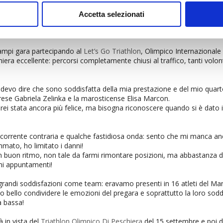
Accetta selezionati
ampi gara partecipando al
Let’s Go Triathlon
, Olimpico Internazional
era eccellente: percorsi completamente chiusi al traffico, tanti volont
evo dire che sono soddisfatta della mia prestazione e del mio quarto
herese Gabriela Zelinka e la marosticense Elisa Marcon.
rei stata ancora più felice, ma bisogna riconoscere quando si è dato i
 corrente contraria e qualche fastidiosa onda: sento che mi manca anc
mmato, ho limitato i danni!
e un buon ritmo, non tale da farmi rimontare posizioni, ma abbastanza 
imi appuntamenti!
grandi soddisfazioni come team: eravamo presenti in 16 atleti del Ma
o bello condividere le emozioni del pregara e soprattutto la loro soddi
a bassa!
 in vista del
Triathlon Olimpico Di Peschiera
del 15 settembre e poi 