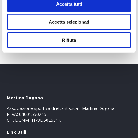
Accetta tutti
tenersi in forma!
Vi aspettiamo al Challenge Forte Village sabato 27 e
Accetta selezionati
domenica 28 ottobre!
Rifiuta
Martina Dogana
Associazione sportiva dilettantistica - Martina Dogana
P.IVA: 04001550245
C.F. DGNMTN79D50L551K
Link Utili