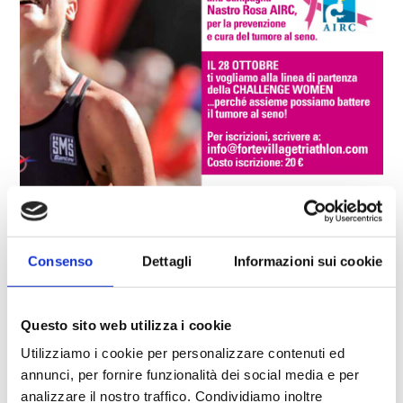
Consenso
Dettagli
Informazioni sui cookie
17.10.2018
Questo sito web utilizza i cookie
L'ultimo weekend di ottobre torna l'appuntamento con il
Utilizziamo i cookie per personalizzare contenuti ed
Challenge Forte Village
, la gara che chiude il calendario dei
grande eventi internazionali di triathlon lungo nel nostro
annunci, per fornire funzionalità dei social media e per
Paese.
analizzare il nostro traffico. Condividiamo inoltre