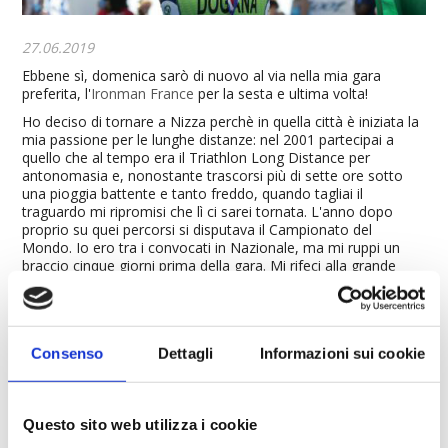
27.06.2019
Ebbene sì, domenica sarò di nuovo al via nella mia gara
preferita, l'
Ironman France
per la sesta e ultima volta!
Ho deciso di tornare a Nizza perchè in quella città è iniziata la
mia passione per le lunghe distanze: nel 2001 partecipai a
quello che al tempo era il Triathlon Long Distance per
antonomasia e, nonostante trascorsi più di sette ore sotto
una pioggia battente e tanto freddo, quando tagliai il
traguardo mi ripromisi che lì ci sarei tornata. L'anno dopo
proprio su quei percorsi si disputava il Campionato del
Mondo. Io ero tra i convocati in Nazionale, ma mi ruppi un
braccio cinque giorni prima della gara. Mi rifeci alla grande
l'anno seguente andando a vincere la Coppa del Mondo di
Triathlon Lungo.
Nel 2005 la gara entrò nel circuito IRONMAN allungando le
distanze, ma mantenendo il suo fastino irresistibile. Ero
Consenso
Dettagli
Informazioni sui cookie
iscritta, ma ancora una volta non partecipai a causa di un
ginocchio dolorante. Spostai l'appuntamento con l'esordio
nella distanza regina del triathlon all'anno seguente, quel
fatidico 25 giugno 2006, giornata storica per il triathlon
Questo sito web utilizza i cookie
italiano con la prima vittoria di sempre nel circuito Ironman