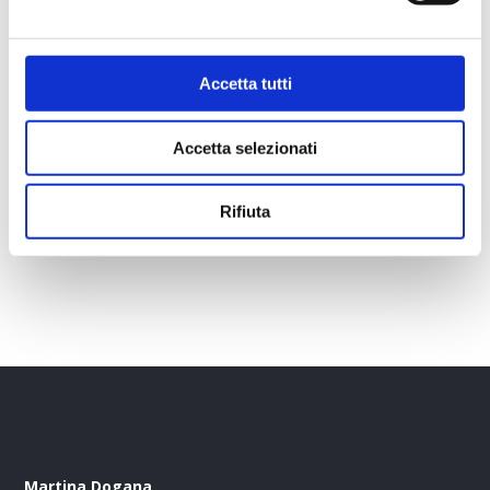
distanze più corte è un discorso a parte.
Avevo voglia di disputare un altro Ironman perchè non volevo
chiudere la carriera con le due braccia rotte dall'incidente. Ci
Accetta tutti
ho messo un po' per arrivare preparata al meglio e cercare di
divertirmi e farvi divertire il più possibile!
Questa gara mi ha dato tanto e mi sembrava giusto renderle
Accetta selezionati
omaggio.
Domenica mattina, 30 giugno 2019, l'Ironman France partirà
alle 6.25...seguitemi!
Rifiuta
Martina Dogana