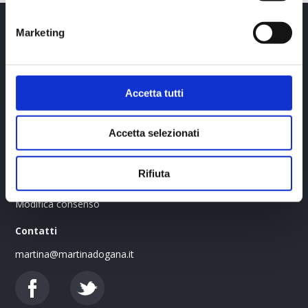
Marketing
Martina Dogana
Accetta tutti
Associazione sportiva dilettantistica - Martina Dogana
P.IVA: 04001550245
C.F. DGNMTN79D50L551K
Accetta selezionati
Link Utili
Rifiuta
Privacy Policy
Cookie Policy
Modifica consenso
Contatti
martina@martinadogana.it