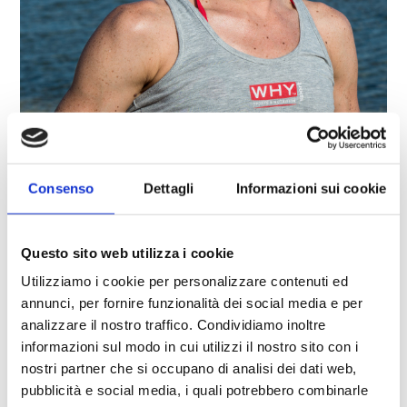
Consenso
Dettagli
Informazioni sui cookie
Questo sito web utilizza i cookie
Utilizziamo i cookie per personalizzare contenuti ed
26.04.2017
annunci, per fornire funzionalità dei social media e per
Domenica 23 Aprile era in programma la seconda edizione
analizzare il nostro traffico. Condividiamo inoltre
Chia Sardinia Triathlon
.
informazioni sul modo in cui utilizzi il nostro sito con i
Nel 2016 vinsi questa splendida gara e, pur sapendo di non
nostri partner che si occupano di analisi dei dati web,
essere al 100% della mia forma a causa di una contrattuta
cervicale e soprattutto di un dolore al gluteo destro che mi
pubblicità e social media, i quali potrebbero combinarle
tormenta da qualche settimana, ho voluto ugualmente