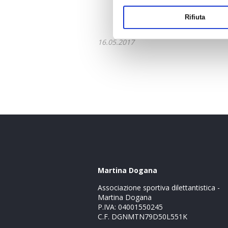
Rifiuta
16.05.2017
Martina Dogana
Associazione sportiva dilettantistica -
Martina Dogana
P.IVA: 04001550245
C.F. DGNMTN79D50L551K