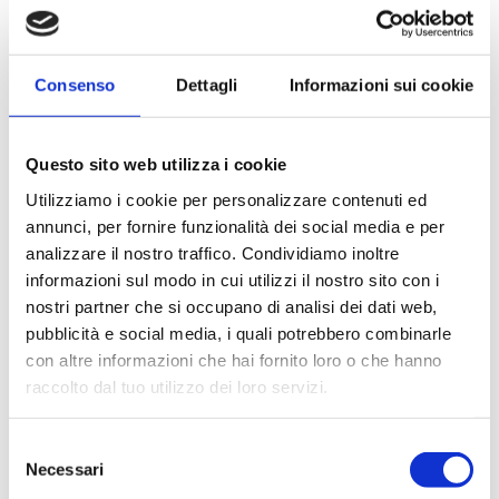
Consenso
Dettagli
Informazioni sui cookie
Questo sito web utilizza i cookie
Utilizziamo i cookie per personalizzare contenuti ed
annunci, per fornire funzionalità dei social media e per
analizzare il nostro traffico. Condividiamo inoltre
17.07.2017
informazioni sul modo in cui utilizzi il nostro sito con i
Da giovedì 20 a domenica 23 sarò a Madonna di Campiglio
per il primo Camp FCZ dedicato alle donne!
nostri partner che si occupano di analisi dei dati web,
pubblicità e social media, i quali potrebbero combinarle
Io guiderò la parte sportiva, Roberta Liguori ci darà preziosi
consigli di coaching mentre Emanuela Redaelli ci assisterà
con altre informazioni che hai fornito loro o che hanno
durante tutto il periodo con la sua ormai rodata esperienza
raccolto dal tuo utilizzo dei loro servizi.
organizzativa.
Sarà un camp dedicato a chi vuole migliorarsi, ma anche a chi
Selezione
si avvicina per la prima volta al fantastico mondo del triathlon.
La location è unica: nuoteremo nella piscina di Spiazzo,
Necessari
del
pedaleremo e correremo in uno dei posti più belli d'Italia e