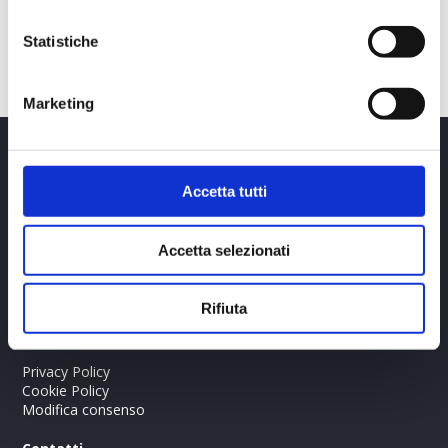
Statistiche
Marketing
Accetta tutti
Martina Dogana
Accetta selezionati
Associazione sportiva dilettantistica - Martina Dogana
P.IVA: 04001550245
C.F. DGNMTN79D50L551K
Rifiuta
Link Utili
Privacy Policy
Cookie Policy
Modifica consenso