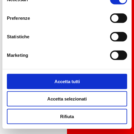
Martina
del
Triathlon
consenso
Dogana
Team
Preferenze
Sito Ufficiale
Martina Dogana
Statistiche
Marketing
Accetta tutti
Accetta selezionati
Rifiuta