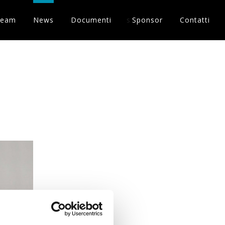
Team
News
Documenti
s
Sponsor
Contatti