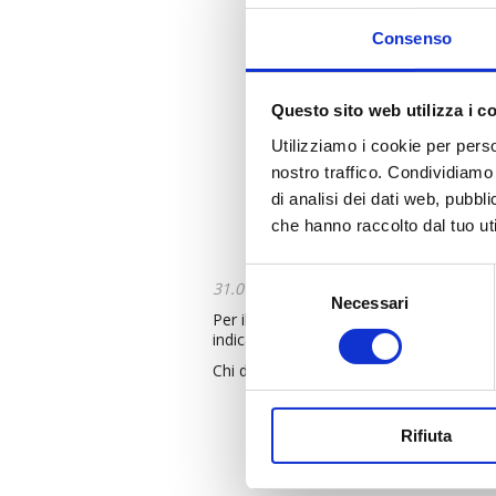
Consenso
Questo sito web utilizza i c
Utilizziamo i cookie per perso
nostro traffico. Condividiamo 
di analisi dei dati web, pubbl
che hanno raccolto dal tuo uti
Selezione
31.01.2018
Necessari
del
Per il tesseramento 2018 è necess
consenso
indicate tutte le informazioni necessarie
Chi desidera tesserarsi alla Federazio
Rifiuta