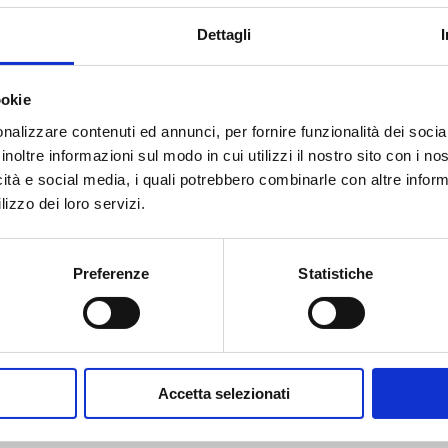
Dettagli
ookie
nalizzare contenuti ed annunci, per fornire funzionalità dei socia
inoltre informazioni sul modo in cui utilizzi il nostro sito con i n
icità e social media, i quali potrebbero combinarle con altre inform
lizzo dei loro servizi.
Preferenze
Statistiche
ario compilare il modulo DOMANDA DI TESSERAMENTO AL MARTINA
.
ne Italiana Triathlon (FITRI) deve compilare anche l'apposito modulo
Accetta selezionati