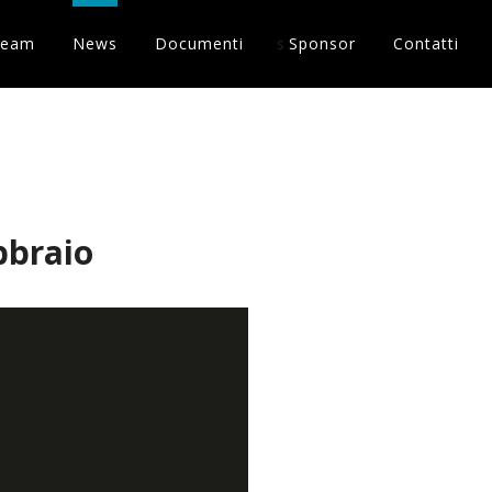
Team
News
Documenti
s
Sponsor
Contatti
bbraio