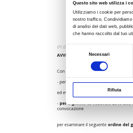
Questo sito web utilizza i c
Utilizziamo i cookie per perso
nostro traffico. Condividiamo 
di analisi dei dati web, pubbl
che hanno raccolto dal tuo uti
01.02.2019
Selezione
Necessari
del
AVVISO DI CONVOCAZIONE ASSEMBLE
consenso
Con la presente si comunica che l’ass
- per il giorno 15 febbraio 2019 alle or
Rifiuta
ed eventualmente
-
per il giorno 15 febbraio 2019 all
convocazione
per esaminare il seguente
ordine del 