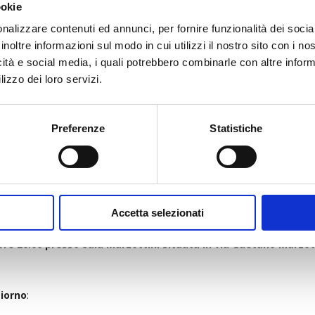
ookie
nalizzare contenuti ed annunci, per fornire funzionalità dei socia
inoltre informazioni sul modo in cui utilizzi il nostro sito con i n
icità e social media, i quali potrebbero combinarle con altre inform
lizzo dei loro servizi.
Preferenze
Statistiche
A DEI SOCI
emblea dei soci del Martina Dogana Triathlon Team ASD è convocata:
e 10:00 presso sala Marzottini, in prima convocazione
Accetta selezionati
e ore 20:00 presso Sala Marzottini situata in via Gaetano Marzot
giorno
: