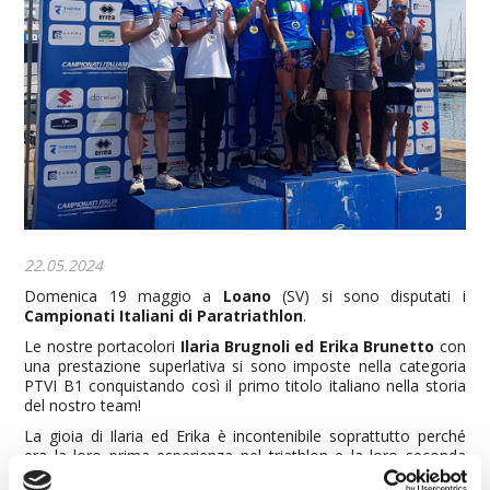
22.05.2024
Domenica 19 maggio a
Loano
(SV) si sono disputati i
Campionati Italiani di Paratriathlon
.
Le nostre portacolori
Ilaria Brugnoli ed Erika Brunetto
con
una prestazione superlativa si sono imposte nella categoria
PTVI B1 conquistando così il primo titolo italiano nella storia
del nostro team!
La gioia di Ilaria ed Erika è incontenibile soprattutto perché
era la loro prima esperienza nel triathlon e la loro seconda
gara multidisciplinare insieme dopo il duathlon di Pisa di aprile